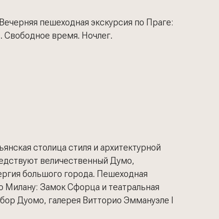
Вечерняя пешеходная экскурсия по Праге:
 Свободное время. Ночлег.
льянская столица стиля и архитектурной
седствуют величественный Думо,
ергия большого города. Пешеходная
о Милану: Замок Сфорца и театральная
бор Дуомо, галерея Витторио Эммануэле I