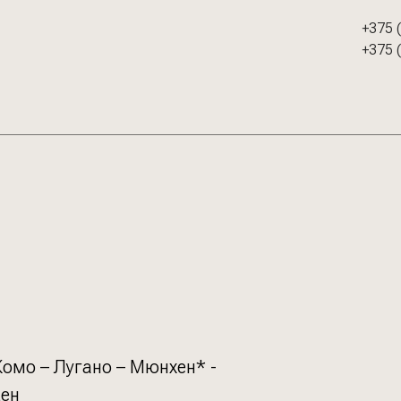
+375 
+375 
Комо – Лугано – Мюнхен* -
ен