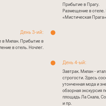
Прибытие в Прагу.
Размещение в отеле. 
«Мистическая Прага».
День 3-ий:
е в Милан. Прибытие в
ление в отель. Ночлег.
День 4-ый:
Завтрак. Милан - ита
строгости. Здесь со
утонченная мода и эн
обзорная экскурсия п
площадь Ла Скала, Со
и пр.