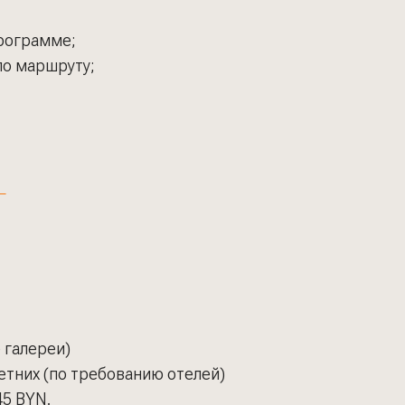
рограмме;
по маршруту;
 галереи)
етних (по требованию отелей)
45 BYN.