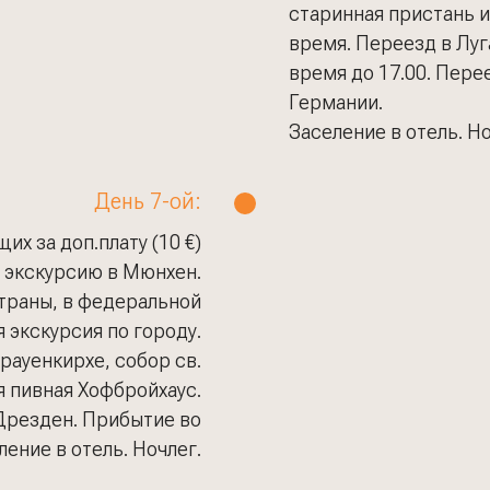
старинная пристань 
время. Переезд в Луг
время до 17.00. Пере
Германии.
Заселение в отель. Но
День 7-ой:
их за доп.плату (10 €)
 экскурсию в Мюнхен.
страны, в федеральной
 экскурсия по городу.
ауенкирхе, собор св.
я пивная Хофбройхаус.
Дрезден. Прибытие во
ление в отель. Ночлег.